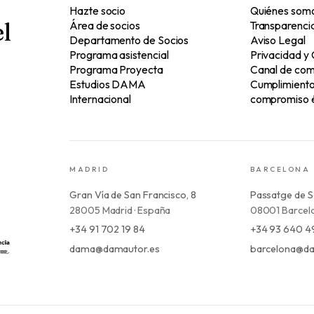
Hazte socio
Quiénes som
l
Área de socios
Transparenci
Departamento de Socios
Aviso Legal
Programa asistencial
Privacidad y
Programa Proyecta
Canal de com
Estudios DAMA
Cumplimiento 
Internacional
compromiso é
MADRID
BARCELONA
Gran Vía de San Francisco, 8
Passatge de S
28005 Madrid · España
08001 Barcelo
+34 91 702 19 84
+34 93 640 4
dama@damautor.es
barcelona@da