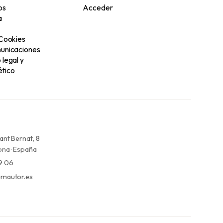
os
Acceder
a
 Cookies
unicaciones
legal y
tico
ant Bernat, 8
na · España
9 06
mautor.es