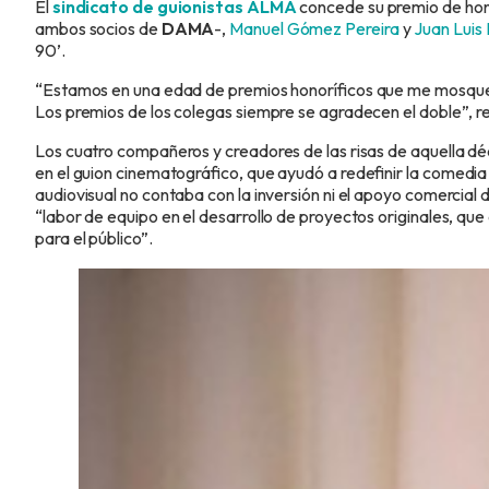
El
sindicato de guionistas ALMA
concede su premio de ho
ambos socios de
DAMA
-,
Manuel Gómez Pereira
y
Juan Luis 
90’.
“Estamos en una edad de premios honoríficos que me mosque
Los premios de los colegas siempre se agradecen el doble”, re
Los cuatro compañeros y creadores de las risas de aquella dé
en el guion cinematográfico, que ayudó a redefinir la comedi
audiovisual no contaba con la inversión ni el apoyo comercial d
“labor de equipo en el desarrollo de proyectos originales, que
para el público”.