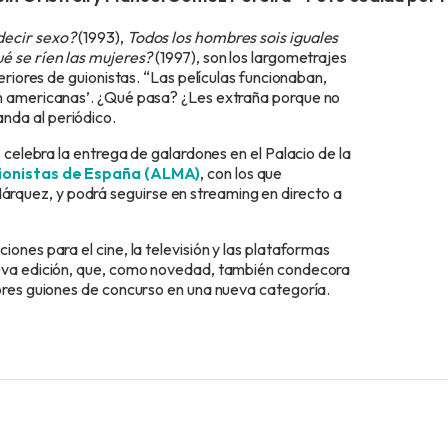
decir sexo?
(1993),
Todos los hombres sois iguales
é se ríen las mujeres?
(1997), son los largometrajes
eriores de guionistas. “Las películas funcionaban,
an americanas’. ¿Qué pasa? ¿Les extraña porque no
nda al periódico.
e celebra la entrega de galardones en el Palacio de la
uionistas de España (ALMA)
, con los que
árquez, y podrá seguirse en streaming en directo a
ones para el cine, la televisión y las plataformas
ueva edición, que, como novedad, también condecora
jores guiones de concurso en una nueva categoría.