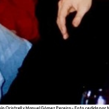
quín Oristrell y Manuel Gómez Pereira – Foto cedida po