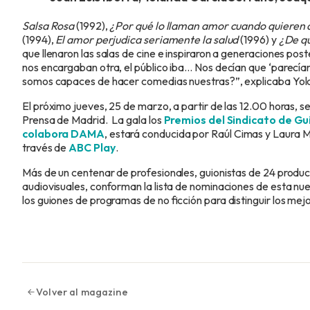
Salsa Rosa
(1992),
¿Por qué lo llaman amor cuando quieren 
(1994),
El amor perjudica seriamente la salud
(1996) y
¿De qu
que llenaron las salas de cine e inspiraron a generaciones post
nos encargaban otra, el público iba… Nos decían que ‘parecí
somos capaces de hacer comedias nuestras?”, explicaba Yola
El próximo jueves, 25 de marzo, a partir de las 12.00 horas, s
Prensa de Madrid. La gala los
Premios del Sindicato de G
colabora DAMA
, estará conducida por Raúl Cimas y Laura M
través de
ABC Play
.
Más de un centenar de profesionales, guionistas de 24 producci
audiovisuales, conforman la lista de nominaciones de esta n
los guiones de programas de no ficción para distinguir los me
Volver al magazine