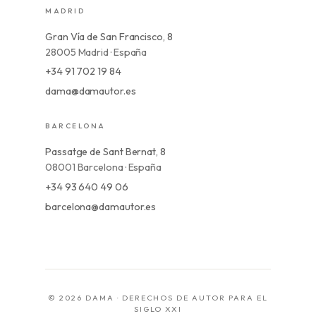
MADRID
Gran Vía de San Francisco, 8
28005 Madrid · España
+34 91 702 19 84
dama@damautor.es
BARCELONA
Passatge de Sant Bernat, 8
08001 Barcelona · España
+34 93 640 49 06
barcelona@damautor.es
© 2026 DAMA · DERECHOS DE AUTOR PARA EL
SIGLO XXI